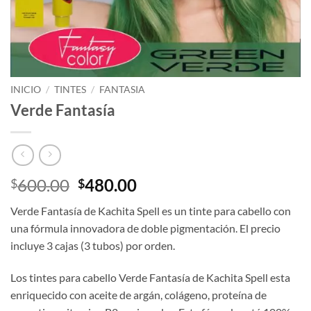
INICIO
/
TINTES
/
FANTASIA
Verde Fantasía
El
El
600.00
480.00
$
$
precio
precio
Verde Fantasía de Kachita Spell es un tinte para cabello con
original
actual
una fórmula innovadora de doble pigmentación. El precio
era:
es:
incluye 3 cajas (3 tubos) por orden.
$600.00.
$480.00.
Los tintes para cabello Verde Fantasía de Kachita Spell esta
enriquecido con aceite de argán, colágeno, proteína de