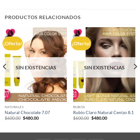
PRODUCTOS RELACIONADOS
¡Oferta!
¡Oferta!
SIN EXISTENCIAS
SIN EXISTENCIAS
NATURALES
RUBIOS
Natural Chocolate 7.07
Rubio Claro Natural Cenizo 8.1
El
El
El
El
$
600.00
$
480.00
$
600.00
$
480.00
precio
precio
precio
precio
original
actual
original
actual
era:
es:
era:
es:
$600.00.
$480.00.
$600.00.
$480.00.