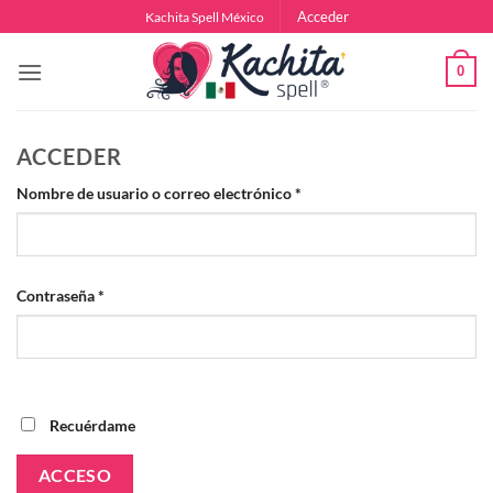
Saltar
Acceder
Kachita Spell México
al
contenido
0
ACCEDER
Obligatorio
Nombre de usuario o correo electrónico
*
Obligatorio
Contraseña
*
Recuérdame
ACCESO