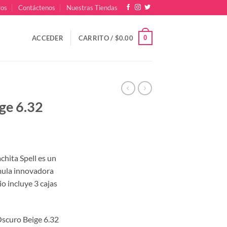
ros
Contáctenos
Nuestras Tiendas
0
ACCEDER
CARRITO /
$
0.00
ge 6.32
ecio
hita Spell es un
tual
rmula innovadora
:
o incluye 3 cajas
80.00.
Oscuro Beige 6.32