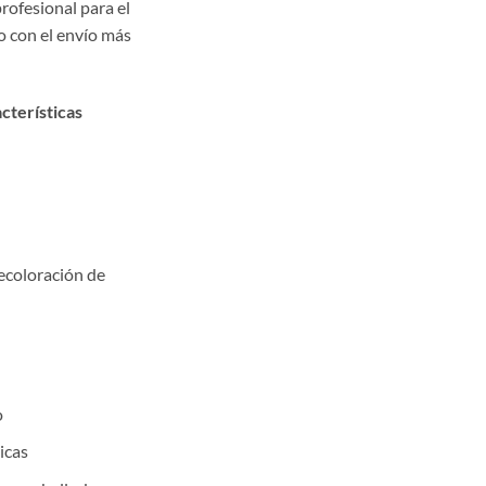
rofesional para el
io con el envío más
cterísticas
ecoloración de
o
icas