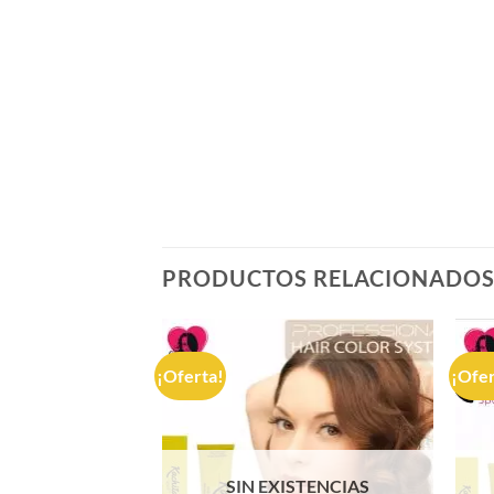
PRODUCTOS RELACIONADO
¡Oferta!
¡Ofer
STENCIAS
SIN EXISTENCIAS