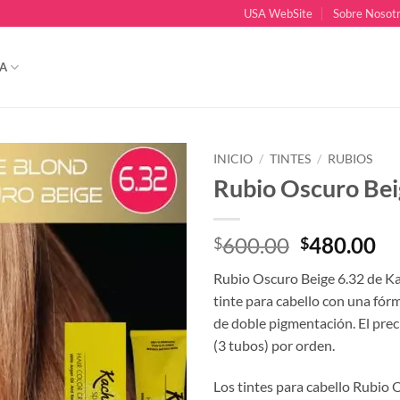
USA WebSite
Sobre Nosot
A
INICIO
/
TINTES
/
RUBIOS
Rubio Oscuro Bei
El
El
600.00
480.00
$
$
precio
pr
Rubio Oscuro Beige 6.32 de Kac
original
ac
tinte para cabello con una fó
era:
es
de doble pigmentación. El preci
$600.00.
$4
(3 tubos) por orden.
Los tintes para cabello Rubio 