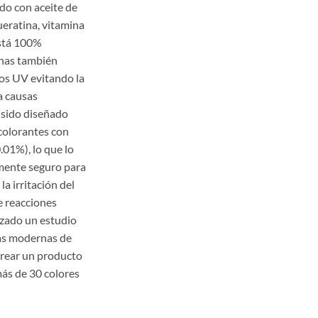
ido con aceite de
ueratina, vitamina
está 100%
anas también
yos UV evitando la
a causas
 sido diseñado
colorantes con
01%), lo que lo
mente seguro para
la irritación del
e reacciones
lizado un estudio
ias modernas de
 crear un producto
más de 30 colores