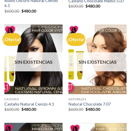
Rubio Oscuro Natural Cenizo
Castaño Chocolate Medio 5.07
6.1
El
El
$
600.00
$
480.00
precio
precio
El
El
$
600.00
$
480.00
original
actual
precio
precio
era:
es:
original
actual
$600.00.
$480.00.
era:
es:
$600.00.
$480.00.
¡Oferta!
¡Oferta!
SIN EXISTENCIAS
SIN EXISTENCIAS
CASTAÑO
NATURALES
Castaño Natural Cenizo 4.1
Natural Chocolate 7.07
El
El
El
El
$
600.00
$
480.00
$
600.00
$
480.00
precio
precio
precio
precio
original
actual
original
actual
era:
es:
era:
es:
$600.00.
$480.00.
$600.00.
$480.00.