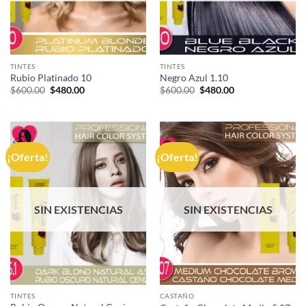
TINTES
TINTES
Rubio Platinado 10
Negro Azul 1.10
El
El
El
El
$
600.00
$
480.00
$
600.00
$
480.00
precio
precio
precio
precio
original
actual
original
actual
era:
es:
era:
es:
$600.00.
$480.00.
$600.00.
$480.00.
¡Oferta!
¡Oferta!
SIN EXISTENCIAS
SIN EXISTENCIAS
TINTES
CASTAÑO