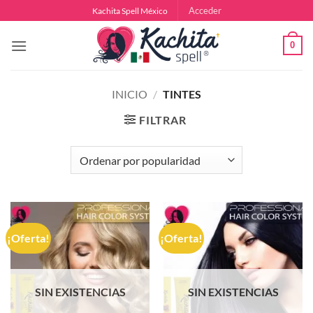
Saltar
Acceder
Kachita Spell México
al
contenido
0
INICIO
/
TINTES
FILTRAR
¡Oferta!
¡Oferta!
SIN EXISTENCIAS
SIN EXISTENCIAS