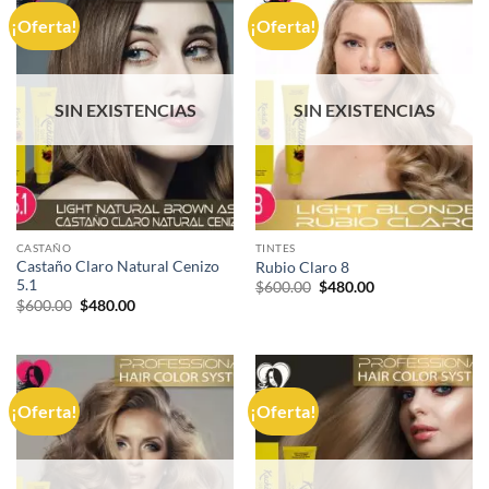
¡Oferta!
¡Oferta!
SIN EXISTENCIAS
SIN EXISTENCIAS
CASTAÑO
TINTES
Castaño Claro Natural Cenizo
Rubio Claro 8
5.1
El
El
$
600.00
$
480.00
precio
precio
El
El
$
600.00
$
480.00
original
actual
precio
precio
era:
es:
original
actual
$600.00.
$480.00.
era:
es:
$600.00.
$480.00.
¡Oferta!
¡Oferta!