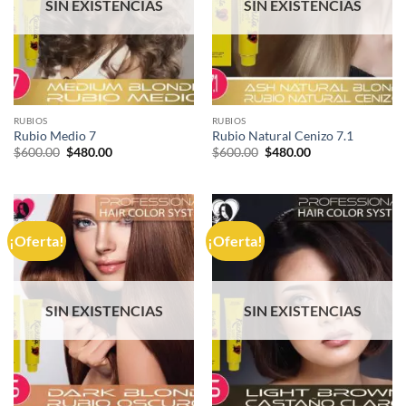
SIN EXISTENCIAS
SIN EXISTENCIAS
RUBIOS
RUBIOS
Rubio Medio 7
Rubio Natural Cenizo 7.1
El
El
El
El
$
600.00
$
480.00
$
600.00
$
480.00
precio
precio
precio
precio
original
actual
original
actual
era:
es:
era:
es:
$600.00.
$480.00.
$600.00.
$480.00.
¡Oferta!
¡Oferta!
SIN EXISTENCIAS
SIN EXISTENCIAS