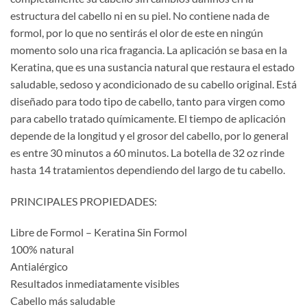
era:
es:
estructura del cabello ni en su piel. No contiene nada de
$3,500.00.
$2,450.00.
formol, por lo que no sentirás el olor de este en ningún
momento solo una rica fragancia. La aplicación se basa en la
Keratina, que es una sustancia natural que restaura el estado
saludable, sedoso y acondicionado de su cabello original. Está
diseñado para todo tipo de cabello, tanto para virgen como
para cabello tratado químicamente. El tiempo de aplicación
depende de la longitud y el grosor del cabello, por lo general
es entre 30 minutos a 60 minutos. La botella de 32 oz rinde
hasta 14 tratamientos dependiendo del largo de tu cabello.
PRINCIPALES PROPIEDADES:
Libre de Formol – Keratina Sin Formol
100% natural
Antialérgico
Resultados inmediatamente visibles
Cabello más saludable