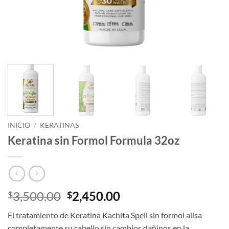
INICIO
/
KERATINAS
Keratina sin Formol Formula 32oz
El
El
3,500.00
2,450.00
$
$
precio
precio
El tratamiento de Keratina Kachita Spell sin formol alisa
original
actual
completamente su cabello sin cambios dañinos en la