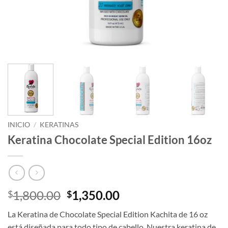
INICIO
/
KERATINAS
Keratina Chocolate Special Edition 16oz
El
El
1,800.00
1,350.00
$
$
precio
precio
La Keratina de Chocolate Special Edition Kachita de 16 oz
original
actual
está diseñada para todo tipo de cabello. Nuestra keratina de