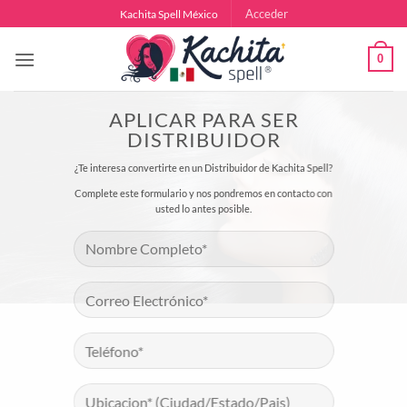
Saltar
Acceder
Kachita Spell México
al
contenido
0
APLICAR PARA SER
DISTRIBUIDOR
¿Te interesa convertirte en un Distribuidor de Kachita Spell?
Complete este formulario y nos pondremos en contacto con
usted lo antes posible.