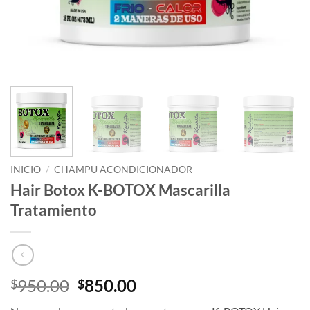
INICIO
/
CHAMPU ACONDICIONADOR
Hair Botox K-BOTOX Mascarilla
Tratamiento
El
El
950.00
850.00
$
$
precio
precio