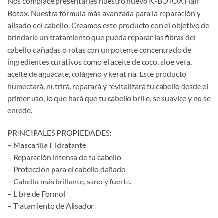
Nos complace presentarles nuestro nuevo K-BOTOX Hair
original
actual
Botox. Nuestra fórmula más avanzada para la reparación y
era:
es:
alisado del cabello. Creamos este producto con el objetivo de
$950.00.
$850.00.
brindarle un tratamiento que pueda reparar las fibras del
cabello dañadas o rotas con un potente concentrado de
ingredientes curativos como el aceite de coco, aloe vera,
aceite de aguacate, colágeno y keratina. Este producto
humectará, nutrirá, reparará y revitalizará tu cabello desde el
primer uso, lo que hará que tu cabello brille, se suavice y no se
enrede.
PRINCIPALES PROPIEDADES:
– Mascarilla Hidratante
– Reparación intensa de tu cabello
– Protección para el cabello dañado
– Cabello más brillante, sano y fuerte.
– Libre de Formol
– Tratamiento de Alisador